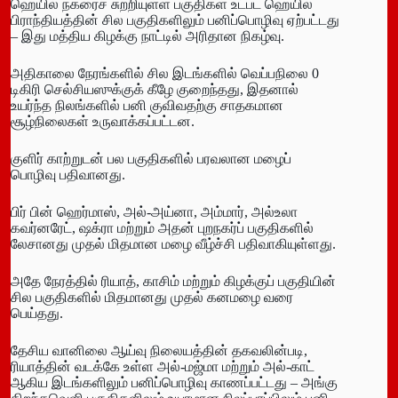
ஹெயில் நகரைச் சுற்றியுள்ள பகுதிகள் உட்பட ஹெயில்
பிராந்தியத்தின் சில பகுதிகளிலும் பனிப்பொழிவு ஏற்பட்டது
– இது மத்திய கிழக்கு நாட்டில் அரிதான நிகழ்வு.
அதிகாலை நேரங்களில் சில இடங்களில் வெப்பநிலை 0
டிகிரி செல்சியஸுக்குக் கீழே குறைந்தது, இதனால்
உயர்ந்த நிலங்களில் பனி குவிவதற்கு சாதகமான
சூழ்நிலைகள் உருவாக்கப்பட்டன.
குளிர் காற்றுடன் பல பகுதிகளில் பரவலான மழைப்
பொழிவு பதிவானது.
பிர் பின் ஹெர்மாஸ், அல்-அய்னா, அம்மார், அல்உலா
கவர்னரேட், ஷக்ரா மற்றும் அதன் புறநகர்ப் பகுதிகளில்
லேசானது முதல் மிதமான மழை வீழ்ச்சி பதிவாகியுள்ளது.
அதே நேரத்தில் ரியாத், காசிம் மற்றும் கிழக்குப் பகுதியின்
சில பகுதிகளில் மிதமானது முதல் கனமழை வரை
பெய்தது.
தேசிய வானிலை ஆய்வு நிலையத்தின் தகவலின்படி,
ரியாத்தின் வடக்கே உள்ள அல்-மஜ்மா மற்றும் அல்-காட்
ஆகிய இடங்களிலும் பனிப்பொழிவு காணப்பட்டது – அங்கு