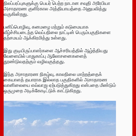
நிலப்பரப்புகளுக்கு பெயர் பெற்ற நாடான சவுதி அரேபியா
அசாதாரண குளிர்கால அத்தியாயத்தை அனுபவித்து
வருகின்றது.
பனிப்பொழிவு, கனமழை மற்றும் கடுமையாக
வீழ்ச்சியடைந்த வெப்பநிலை நாட்டின் பெரும்பகுதிகளை
தற்சமயம் ஆக்கிரமித்து உள்ளது.
இது குடியிருப்பாளர்களை ஆச்சரியத்தில் ஆழ்த்தியது
வேளையில் பாதுகாப்பு ஆலோசனைகளைத்
தூண்டுவதற்கும் வழிவகுத்தது.
இந்த அசாதாரண நிகழ்வு, காலநிலை மாற்றத்தைக்
கையாளத் தயாராக இல்லாத பகுதிகளில் அசாதாரண
வானிலையை எவ்வாறு ஏற்படுத்துகிறது என்பதை மீண்டும்
ஒருமுறை அடிக்கோடிட்டுக் காட்டுகிறது.