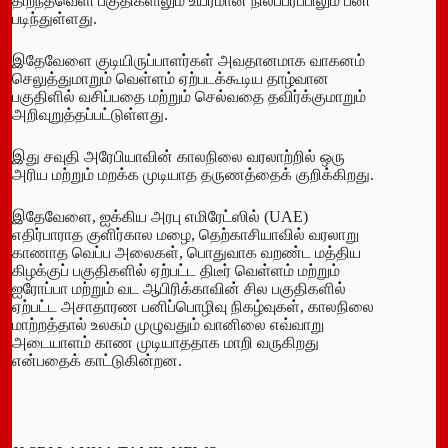
திறந்தவெளி பகுதிகளிலும் உயரமான நிலப்பரப்பிலும் பனி
படிந்துள்ளது.
இதேவேளை குடியிருப்பாளர்கள் அவதானமாக வாகனம்
செலுத்துமாறும் வெள்ளம் ஏற்படக்கூடிய தாழ்வான
பகுதிளில் வசிப்பதை மற்றும் செல்வதை தவிர்க்குமாறும்
அறிவுறுத்தப்பட்டுள்ளது.
இது சவுதி அரேபியாவின் காலநிலை வரலாற்றில் ஒரு
அரிய மற்றும் மறக்க முடியாத தருணத்தைக் குறிக்கிறது.
இதேவேளை, ஐக்கிய அரபு எமிரேட்ஸில் (UAE)
எதிர்பாராத குளிர்கால மழை, தெற்காசியாவில் வரலாறு
காணாத வெப்ப அலைகள், பொதுவாக வறண்ட மத்திய
கிழக்குப் பகுதிகளில் ஏற்பட்ட திடீர் வெள்ளம் மற்றும்
ஐரோப்பா மற்றும் வட ஆபிரிக்காவின் சில பகுதிகளில்
ஏற்பட்ட அசாதாரண பனிப்பொழிவு நிகழ்வுகள், காலநிலை
மாற்றத்தால் உலகம் முழுவதும் வானிலை எவ்வாறு
அடையாளம் காண முடியாததாக மாறி வருகிறது
என்பதைக் காட்டுகின்றன.