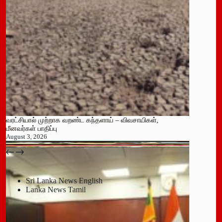
வரட்சியால் முற்றாக வறண்ட கந்தளாய் – விவசாயிகள்,
மீனவர்கள் பாதிப்பு
August 3, 2026
பதுளை மாநகர சபையின் NPP உறுப்பினர் திடீர் ராஜினாமா!
July 14, 2026
Sri Lanka News English
Lanka News Tamil