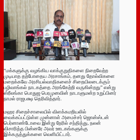
“மக்களுக்கு வழங்கிய வாக்குறுதிகளை நிறைவேற்ற
முடியாத தற்போதைய அரசாங்கம், தனது தோல்விகளை
மறைக்கவே அரசியல்வாதிகளைச் சிறையிலடைக்கும்
பழிவாங்கல் நாடகத்தை அரங்கேற்றி வருகின்றது” என்று
ஸ்ரீலங்கா பொதுஜ பெரமுனவின் நாடாளுமன்ற உறுப்பினர்
நாமல் ராஜபக்ஷ தெரிவித்தார்.
மஹர சிறைச்சாலையில் விளக்கமறியலில்
வைக்கப்பட்டுள்ள முன்னாள் அமைச்சர் ஜொன்ஸ்டன்
பெர்னாண்டோவை இன்று நேரில் சந்தித்து, நலன்
விசாரித்த பின்னரே அவர் ஊடகங்களுக்கு
இக்கருத்துக்களை வெளியிட்டார்.