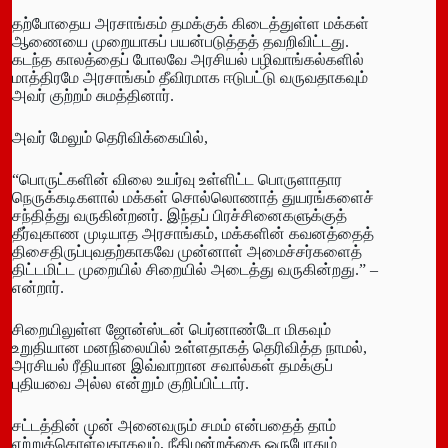
தற்போதைய அரசாங்கம் தமக்குக் கிடைத்துள்ள மக்கள்
ஆணையை முறையாகப் பயன்படுத்தத் தவறிவிட்டது.
கடந்த காலத்தைப் போலவே அரசியல் பழிவாங்கல்களில்
மாத்திரமே அரசாங்கம் தீவிரமாக ஈடுபட்டு வருவதாகவும்
அவர் குற்றம் சுமத்தினார்.
அவர் மேலும் தெரிவிக்கையில்,
“பொருட்களின் விலை உயர்வு உள்ளிட்ட பொருளாதார
நெருக்கடிகளால் மக்கள் சொல்லொணாத் துயரங்களைச்
சந்தித்து வருகின்றனர். இந்தப் பிரச்சினைகளுக்குத்
தீர்வுகாண முடியாத அரசாங்கம், மக்களின் கவனத்தைத்
திசைதிருப்புவதற்காகவே முன்னாள் அமைச்சர்களைத்
திட்டமிட்ட முறையில் சிறையில் அடைத்து வருகின்றது.” –
என்றார்.
சிறையிலுள்ள ஜோன்ஸ்டன் பெர்னாண்டோ மிகவும்
உறுதியான மனநிலையில் உள்ளதாகத் தெரிவித்த நாமல்,
அரசியல் ரீதியான இவ்வாறான சவால்கள் தமக்குப்
புதியவை அல்ல என்றும் குறிப்பிட்டார்.
சட்டத்தின் முன் அனைவரும் சமம் என்பதைத் தாம்
ஏற்றுக்கொள்வதாகவும், நீதிமன்றத்தை ஒருபோதும்