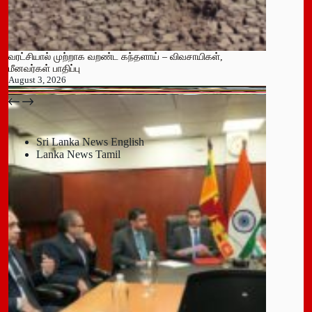
வரட்சியால் முற்றாக வறண்ட கந்தளாய் – விவசாயிகள்,
மீனவர்கள் பாதிப்பு
August 3, 2026
பதுளை மாநகர சபையின் NPP உறுப்பினர் திடீர் ராஜினாமா!
July 14, 2026
Sri Lanka News English
Lanka News Tamil
Leave a Reply
You must be
logged in
to post a comment.