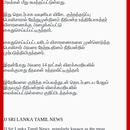
அவர்கள் மீது சுமத்தப்பட்டுள்ளது.
இது தொடர்பாக வவுனியா விசேட குற்றத்தடுப்பு
பொலிசாரால் நேற்றுமுன்தினம் நீதிமன்ற உத்தியோகத்தர்
விசாரணைக்கு அழைக்கப்பட்டு
கைதுசெய்யப்பட்டிருந்தார்.
கைதுசெய்யப்பட்டவரிடம் விசாரணைகளை முன்னெடுத்த
பொலிசார் அவரை நேற்றயதினம் நீதிமன்றில்
முற்படுத்தியிருந்தனர்.
இதன்போது அவரை 14 நாட்கள் விளக்கமறியலில்
வைக்குமாறு நீதவான் உத்தரவிட்டிருந்தார்
இதேவேளை குறித்த சம்பவத்துடன் தொடர்புடைய மேலும்
இருவரும் நீதிமன்றால் விளக்கமறியலில்
வைக்கப்பட்டுள்ளமை குறிப்பிடத்தக்கது.
JJ SRI LANKA TAMIL NEWS
JJ Sri Lanka Tamil News, popularly known as the most