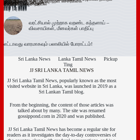
மீனவர்கள் பாதிப்பு
டெங்கு உறுதி
விளம்பரங்கள் – அஜித் ரொஹன எச்சரிக்கை
முறியடிப்பு
இடைக்காலத் தடை நீடிப்பு
July 15, 2026
ஆரம்பம்!
அமைச்சரவை ஒப்புதல்
கைது!
கடமையேற்பு!
July 15, 2026
Trending now
தாக்கிய மூவர் சிறையில்
விழா!
August 3, 2026
July 16, 2026
July 15, 2026
July 15, 2026
July 15, 2026
July 15, 2026
July 15, 2026
July 15, 2026
July 15, 2026
July 14, 2026
July 14, 2026
வரட்சியால் முற்றாக வறண்ட கந்தளாய் –
விவசாயிகள், மீனவர்கள் பாதிப்பு
எட்டாவது வாரமாகவும் பலாலியில் போராட்டம்!
Sri Lanka News
Lanka Tamil News
Pickup
Ting
JJ SRI LANKA TAMIL NEWS
JJ Sri Lanka Tamil News, popularly known as the most
visited website in Sri Lanka, was launched in 2019 as a
Sri Lankan Tamil blog.
From the beginning, the content of those articles was
talked about by many. The site was renamed
gossippond.com in 2020 and was published.
JJ Sri Lanka Tamil News has become a regular site for
readers as it investigates the day-to-day controversies of