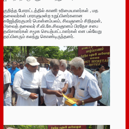
குறித்த போராட்டத்தில் காணி உரிமையாளர்கள் , மத
தலைவர்கள் பாராளுமன்ற உறுப்பினர்களான
கஜேந்திரகுமார் பொன்னம்பலம், சிவஞானம் சிறிதரன்,
அவைத் தலைவர் சீ.வி.கே.சிவஞானம் பிரதேச சபை
தவிசாளர்கள் சமூக செயற்பாட்டாளர்கள் என பல்வேறு
தரப்பினரும் கலந்து கொண்டிருந்தனர்.