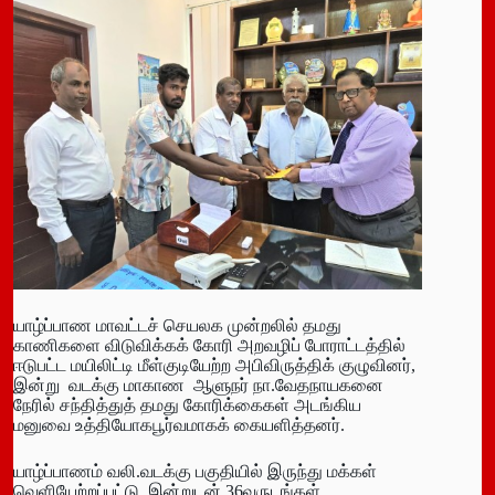
யாழ்ப்பாண மாவட்டச் செயலக முன்றலில் தமது
காணிகளை விடுவிக்கக் கோரி அறவழிப் போராட்டத்தில்
ஈடுபட்ட மயிலிட்டி மீள்குடியேற்ற அபிவிருத்திக் குழுவினர்,
இன்று வடக்கு மாகாண ஆளுநர் நா.வேதநாயகனை
நேரில் சந்தித்துத் தமது கோரிக்கைகள் அடங்கிய
மனுவை உத்தியோகபூர்வமாகக் கையளித்தனர்.
யாழ்ப்பாணம் வலி.வடக்கு பகுதியில் இருந்து மக்கள்
வெளியேற்றப்பட்டு, இன்றுடன் 36வருடங்கள்