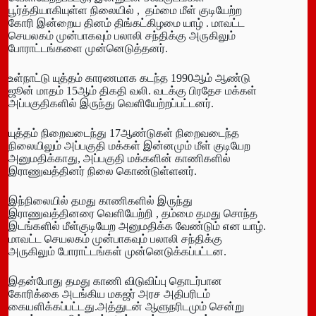
பூர்த்தியாகியுள்ள நிலையில் , தம்மை மீள் குடியேற்ற
கோரி இன்றைய தினம் திங்கட்கிழமை யாழ் . மாவட்ட
செயலகம் முன்பாகவும் பலாலி சந்திக்கு அருகிலும்
போராட்டங்களை முன்னெடுத்தனர்.
உள்நாட்டு யுத்தம் காரணமாக கடந்த 1990ஆம் ஆண்டு
ஜூன் மாதம் 15ஆம் திகதி வலி. வடக்கு பிரதேச மக்கள்
அப்பகுதிகளில் இருந்து வெளியேற்றப்பட்டனர்.
யுத்தம் நிறைவடைந்து 17ஆண்டுகள் நிறைவடைந்த
நிலையிலும் அப்பகுதி மக்கள் இன்னமும் மீள் குடியேற
அனுமதிக்காது, அப்பகுதி மக்களின் காணிகளில்
இராணுவத்தினர் நிலை கொண்டுள்ளனர்.
இந்நிலையில் தமது காணிகளில் இருந்து
இராணுவத்தினரை வெளியேற்றி , தம்மை தமது சொந்த
இடங்களில் மீள்குடியேற அனுமதிக்க வேண்டும் என யாழ்.
மாவட்ட செயலகம் முன்பாகவும் பலாலி சந்திக்கு
அருகிலும் போராட்டங்கள் முன்னெடுக்கப்பட்டன.
இதன்போது தமது காணி விடுவிப்பு தொடர்பான
கோரிக்கை அடங்கிய மகஜர் அரச அதிபரிடம்
கையளிக்கப்பட்டது.அத்துடன் ஆளுநரிடமும் சென்று