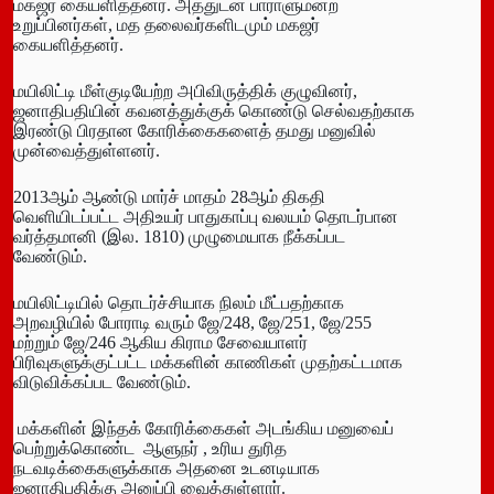
மகஜர் கையளித்தனர். அத்துடன் பாராளுமன்ற
உறுப்பினர்கள், மத தலைவர்களிடமும் மகஜர்
கையளித்தனர்.
மயிலிட்டி மீள்குடியேற்ற அபிவிருத்திக் குழுவினர்,
ஜனாதிபதியின் கவனத்துக்குக் கொண்டு செல்வதற்காக
இரண்டு பிரதான கோரிக்கைகளைத் தமது மனுவில்
முன்வைத்துள்ளனர்.
2013ஆம் ஆண்டு மார்ச் மாதம் 28ஆம் திகதி
வெளியிடப்பட்ட அதிஉயர் பாதுகாப்பு வலயம் தொடர்பான
வர்த்தமானி (இல. 1810) முழுமையாக நீக்கப்பட
வேண்டும்.
மயிலிட்டியில் தொடர்ச்சியாக நிலம் மீட்பதற்காக
அறவழியில் போராடி வரும் ஜே/248, ஜே/251, ஜே/255
மற்றும் ஜே/246 ஆகிய கிராம சேவையாளர்
பிரிவுகளுக்குட்பட்ட மக்களின் காணிகள் முதற்கட்டமாக
விடுவிக்கப்பட வேண்டும்.
மக்களின் இந்தக் கோரிக்கைகள் அடங்கிய மனுவைப்
பெற்றுக்கொண்ட ஆளுநர் , உரிய துரித
நடவடிக்கைகளுக்காக அதனை உடனடியாக
ஜனாதிபதிக்கு அனுப்பி வைத்துள்ளார்.