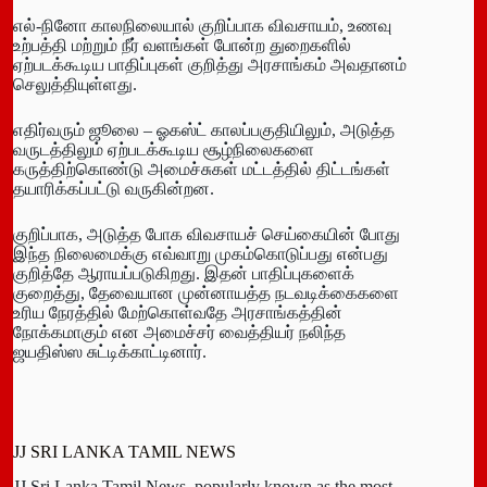
எல்-நினோ காலநிலையால் குறிப்பாக விவசாயம், உணவு
உற்பத்தி மற்றும் நீர் வளங்கள் போன்ற துறைகளில்
ஏற்படக்கூடிய பாதிப்புகள் குறித்து அரசாங்கம் அவதானம்
செலுத்தியுள்ளது.
எதிர்வரும் ஜூலை – ஓகஸ்ட் காலப்பகுதியிலும், அடுத்த
வருடத்திலும் ஏற்படக்கூடிய சூழ்நிலைகளை
கருத்திற்கொண்டு அமைச்சுகள் மட்டத்தில் திட்டங்கள்
தயாரிக்கப்பட்டு வருகின்றன.
குறிப்பாக, அடுத்த போக விவசாயச் செய்கையின் போது
இந்த நிலைமைக்கு எவ்வாறு முகம்கொடுப்பது என்பது
குறித்தே ஆராயப்படுகிறது. இதன் பாதிப்புகளைக்
குறைத்து, தேவையான முன்னாயத்த நடவடிக்கைகளை
உரிய நேரத்தில் மேற்கொள்வதே அரசாங்கத்தின்
நோக்கமாகும் என அமைச்சர் வைத்தியர் நலிந்த
ஜயதிஸ்ஸ சுட்டிக்காட்டினார்.
JJ SRI LANKA TAMIL NEWS
JJ Sri Lanka Tamil News, popularly known as the most