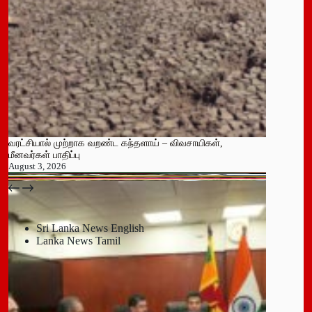
வரட்சியால் முற்றாக வறண்ட கந்தளாய் – விவசாயிகள்,
மீனவர்கள் பாதிப்பு
August 3, 2026
பதுளை மாநகர சபையின் NPP உறுப்பினர் திடீர் ராஜினாமா!
July 14, 2026
Sri Lanka News English
Lanka News Tamil