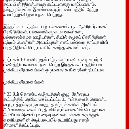
சபையின் இரண்டாவது கூட்டமானது யாழ்ப்பாணம்,
நல்லூரில் உள்ள இளங்கலைஞர் மண்டபத்தில் நேற்று
ஞாயிற்றுக்கிழமை நடைபெற்றது.
இந்தக் கூட்டத்தில் யாழ். பல்கலைக்கழக ஆசிரியர் சங்கப்
பிரதிநிதிகள், பல்கலைக்கழக மாணவர்கள்,
பல்கலைக்கழக ஊழியர்கள், சிவில் சமூகப் பிரதிநிதிகள்
மற்றும் பெண்கள் அமைப்புகள் எனப் பல்வேறு தரப்புகளின்
பிரதிநிதிகள் பெருமளவில் கலந்துகொண்டனர்.
முற்பகல் 10 மணி முதல் பிற்பகல் 1 மணி வரை சுமார் 3
மணித்தியாலங்கள் நடைபெற்ற இந்தக் கூட்டத்தில் பல
முக்கிய தீர்மானங்கள் ஒருமனதாக நிறைவேற்றப்பட்டன.
முக்கிய தீர்மானங்கள்
* 33 பேர் கொண்ட வழிநடத்தல் குழு: நேற்றைய
கூட்டத்தில் தெரிவு செய்யப்பட்ட 33 நபர்களைக் கொண்ட
வழிநடத்தல் குழுவானது, தமிழ் மக்களின் அரசியல்
அபிலாஷைகளைப் பிரதிபலிக்கும் வகையில் பொதுவான
அரசியல் அமைப்பு வரைவு ஒன்றை மக்கள் கருத்துக்
கணிப்புகளின் அடிப்படையில் தயாரிப்பது எனத்
தீர்மானிக்கப்பட்டது.