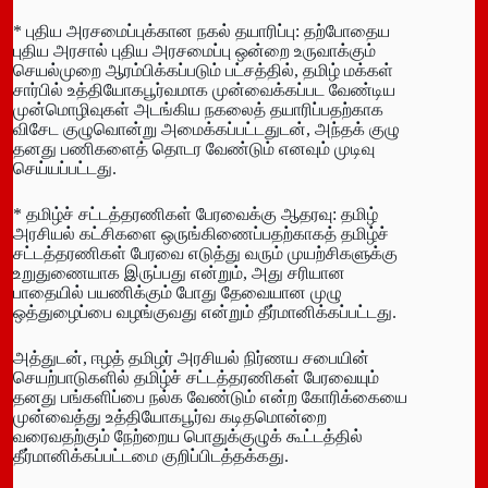
* புதிய அரசமைப்புக்கான நகல் தயாரிப்பு: தற்போதைய
புதிய அரசால் புதிய அரசமைப்பு ஒன்றை உருவாக்கும்
செயல்முறை ஆரம்பிக்கப்படும் பட்சத்தில், தமிழ் மக்கள்
சார்பில் உத்தியோகபூர்வமாக முன்வைக்கப்பட வேண்டிய
முன்மொழிவுகள் அடங்கிய நகலைத் தயாரிப்பதற்காக
விசேட குழுவொன்று அமைக்கப்பட்டதுடன், அந்தக் குழு
தனது பணிகளைத் தொடர வேண்டும் எனவும் முடிவு
செய்யப்பட்டது.
* தமிழ்ச் சட்டத்தரணிகள் பேரவைக்கு ஆதரவு: தமிழ்
அரசியல் கட்சிகளை ஒருங்கிணைப்பதற்காகத் தமிழ்ச்
சட்டத்தரணிகள் பேரவை எடுத்து வரும் முயற்சிகளுக்கு
உறுதுணையாக இருப்பது என்றும், அது சரியான
பாதையில் பயணிக்கும் போது தேவையான முழு
ஒத்துழைப்பை வழங்குவது என்றும் தீர்மானிக்கப்பட்டது.
அத்துடன், ஈழத் தமிழர் அரசியல் நிர்ணய சபையின்
செயற்பாடுகளில் தமிழ்ச் சட்டத்தரணிகள் பேரவையும்
தனது பங்களிப்பை நல்க வேண்டும் என்ற கோரிக்கையை
முன்வைத்து உத்தியோகபூர்வ கடிதமொன்றை
வரைவதற்கும் நேற்றைய பொதுக்குழுக் கூட்டத்தில்
தீர்மானிக்கப்பட்டமை குறிப்பிடத்தக்கது.