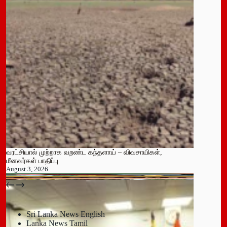
வரட்சியால் முற்றாக வறண்ட கந்தளாய் – விவசாயிகள்,
மீனவர்கள் பாதிப்பு
August 3, 2026
பதுளை மாநகர சபையின் NPP உறுப்பினர் திடீர் ராஜினாமா!
July 14, 2026
Sri Lanka News English
Lanka News Tamil