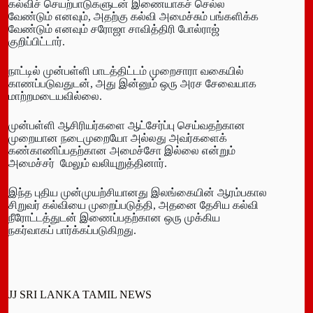
கல்விச் செயற்பாடுகளுடன் இணையாகச் செல்ல
வேண்டும் எனவும், அதற்கு கல்வி அமைச்சும் பங்களிக்க
வேண்டும் எனவும் சரோஜா சாவித்திரி போல்ராஜ்
குறிப்பிட்டார்.
நாட்டில் முன்பள்ளி பாடத்திட்டம் முறைசாரா வகையில்
காணப்படுவதுடன், அது இன்னும் ஒரு அரச சேவையாக
மாற்றமடையவில்லை.
முன்பள்ளி ஆசிரியர்களை ஆட்சேர்ப்பு செய்வதற்கான
முறையான நடைமுறையோ அல்லது அவர்களைக்
கண்காணிப்பதற்கான அமைச்சோ இல்லை என்றும்
அமைச்சர் மேலும் வலியுறுத்தினார்.
இந்த புதிய முன்முயற்சியானது இலங்கையின் ஆரம்பகால
சிறுவர் கல்வியை முறைப்படுத்தி, அதனை தேசிய கல்வி
நீரோட்டத்துடன் இணைப்பதற்கான ஒரு முக்கிய
நகர்வாகப் பார்க்கப்படுகிறது.
JJ SRI LANKA TAMIL NEWS