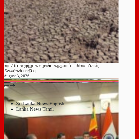
வரட்சியால் முற்றாக வறண்ட கந்தளாய் – விவசாயிகள்,
மீனவர்கள் பாதிப்பு
August 3, 2026
பதுளை மாநகர சபையின் NPP உறுப்பினர் திடீர் ராஜினாமா!
July 14, 2026
Sri Lanka News English
Lanka News Tamil