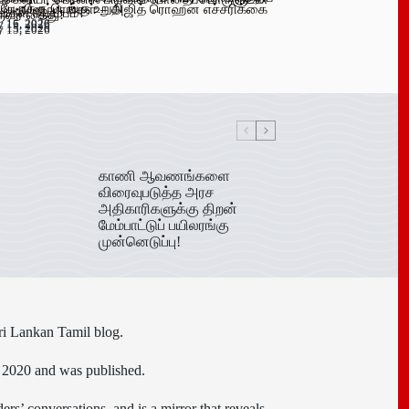
 பேருக்கு டெங்கு உறுதி
க விளம்பரங்கள் – அஜித் ரொஹன எச்சரிக்கை
ிகள் ஆரம்பம்!
ுவர் கைது!
y 16, 2026
y 15, 2026
y 15, 2026
y 15, 2026
காணி ஆவணங்களை
விரைவுபடுத்த அரச
அதிகாரிகளுக்கு திறன்
மேம்பாட்டுப் பயிலரங்கு
முன்னெடுப்பு!
ri Lankan Tamil blog.
n 2020 and was published.
ers’ conversations, and is a mirror that reveals