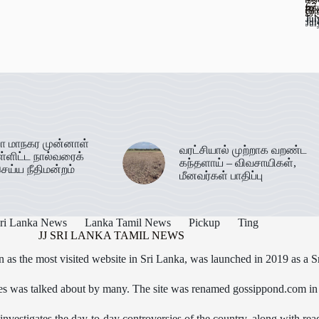
67
ஊட
பண
இர
Jul
Jul
Jul
Jul
ா மாநகர முன்னாள்
வரட்சியால் முற்றாக வறண்ட
ள்ளிட்ட நால்வரைக்
கந்தளாய் – விவசாயிகள்,
ெய்ய நீதிமன்றம்
மீனவர்கள் பாதிப்பு
ri Lanka News
Lanka Tamil News
Pickup
Ting
JJ SRI LANKA TAMIL NEWS
as the most visited website in Sri Lanka, was launched in 2019 as a S
icles was talked about by many. The site was renamed gossippond.com i
nvestigates the day-to-day controversies of the country, along with read