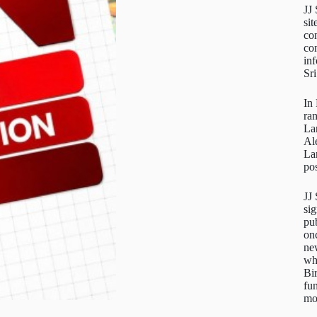
JJ
sit
con
con
inf
Sr
In
ra
La
Al
La
pos
JJ
sig
pu
on
new
wh
Bi
fun
mo