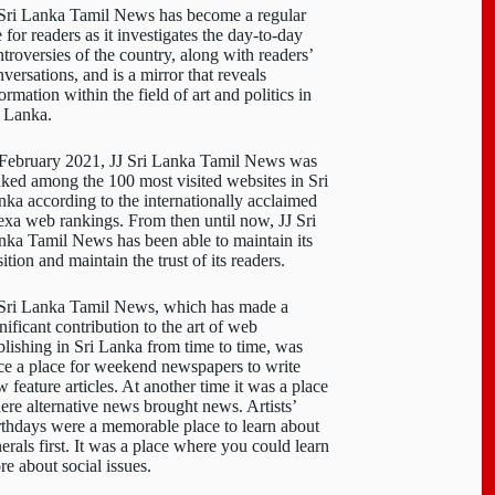
 Sri Lanka Tamil News has become a regular
e for readers as it investigates the day-to-day
troversies of the country, along with readers’
versations, and is a mirror that reveals
ormation within the field of art and politics in
i Lanka.
 February 2021, JJ Sri Lanka Tamil News was
nked among the 100 most visited websites in Sri
nka according to the internationally acclaimed
exa web rankings. From then until now, JJ Sri
nka Tamil News has been able to maintain its
ition and maintain the trust of its readers.
 Sri Lanka Tamil News, which has made a
nificant contribution to the art of web
blishing in Sri Lanka from time to time, was
ce a place for weekend newspapers to write
 feature articles. At another time it was a place
ere alternative news brought news. Artists’
rthdays were a memorable place to learn about
erals first. It was a place where you could learn
re about social issues.