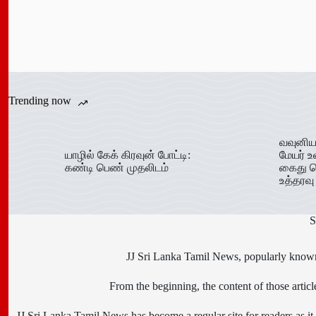
Trending now
வவுனிய
யாழில் கேக் கிரவுன் போட்டி:
மேயர் உ
கண்டி பெண் முதலிடம்
கைது ச
உத்தரவு
S
JJ Sri Lanka Tamil News, popularly known 
From the beginning, the content of those art
JJ Sri Lanka Tamil News has become a regular site for readers as it i