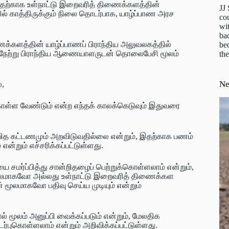
வதற்காக உள்நாட்டு இறைவரித் திணைக்களத்தின்
JJ
ில் காத்திருக்கும் நிலை தொடர்பாக, யாழ்ப்பாண அரச
cou
wit
ba
க்களத்தின் யாழ்ப்பாணப் பிராந்திய அலுவலகத்தில்
be
் நேற்று பிராந்திய ஆணையாளருடன் தொலைபேசி மூலம்
the
N
்,
ொள்ள வேண்டும் என்ற எந்தக் காலக்கெடுவும் இதுவரை
தவித கட்டணமும் அறவிடுவதில்லை என்றும், இதற்காக பணம்
்றும் எச்சரிக்கப்பட்டுள்ளது.
சமர்ப்பித்து சான்றிதழைப் பெற்றுக்கொள்ளலாம் என்றும்,
மூலமாகவோ அல்லது உள்நாட்டு இறைவரித் திணைக்கள
ன் மூலமாகவோ பதிவு செய்ய முடியும் என்றும்
் மூலம் அனுப்பி வைக்கப்படும் என்றும், மேலதிக
ுகொள்ளலாம் என்றும் அறிவிக்கப்பட்டுள்ளது.