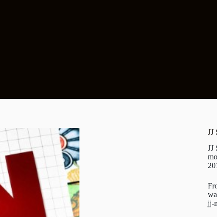
JJ
JJ
mo
20
Fr
wa
jj