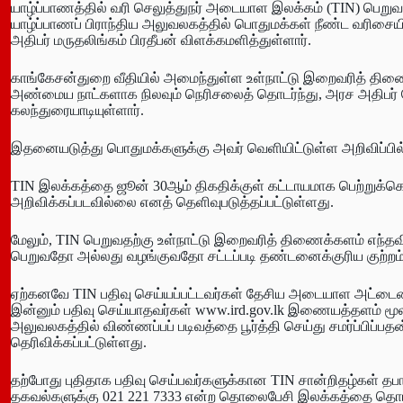
யாழ்ப்பாணத்தில் வரி செலுத்துநர் அடையாள இலக்கம் (TIN) பெறு
யாழ்ப்பாணப் பிராந்திய அலுவலகத்தில் பொதுமக்கள் நீண்ட வரிசைய
அதிபர் மருதலிங்கம் பிரதீபன் விளக்கமளித்துள்ளார்.
காங்கேசன்துறை வீதியில் அமைந்துள்ள உள்நாட்டு இறைவரித் திணை
அண்மைய நாட்களாக நிலவும் நெரிசலைத் தொடர்ந்து, அரச அதிபர
கலந்துரையாடியுள்ளார்.
இதனையடுத்து பொதுமக்களுக்கு அவர் வெளியிட்டுள்ள அறிவிப்பில
TIN இலக்கத்தை ஜூன் 30ஆம் திகதிக்குள் கட்டாயமாக பெற்றுக்க
அறிவிக்கப்படவில்லை எனத் தெளிவுபடுத்தப்பட்டுள்ளது.
மேலும், TIN பெறுவதற்கு உள்நாட்டு இறைவரித் திணைக்களம் எந்
பெறுவதோ அல்லது வழங்குவதோ சட்டப்படி தண்டனைக்குரிய குற்றம் என
ஏற்கனவே TIN பதிவு செய்யப்பட்டவர்கள் தேசிய அடையாள அட்டையை 
இன்னும் பதிவு செய்யாதவர்கள் www.ird.gov.lk இணையத்தளம் 
அலுவலகத்தில் விண்ணப்பப் படிவத்தை பூர்த்தி செய்து சமர்ப்பிப்பத
தெரிவிக்கப்பட்டுள்ளது.
தற்போது புதிதாக பதிவு செய்பவர்களுக்கான TIN சான்றிதழ்கள் தபால
தகவல்களுக்கு 021 221 7333 என்ற தொலைபேசி இலக்கத்தை தொடர்ப