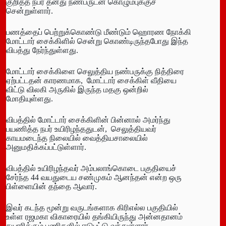
குறித்த நபர் தனது நண்பருடன் கொழும்புக்குச்
சென்றுள்ளார்.
பணத்தைப் பெற்றுக்கொண்டு மீண்டும் ஹொரண நோக்கி
மோட்டார் சைக்கிளில் சென்று கொண்டிருந்தபோது இந்த
விபத்து நேர்ந்துள்ளது.
மோட்டார் சைக்கிளை செலுத்திய நண்பருக்கு நித்திரை
ஏற்பட்டதன் காரணமாக, மோட்டார் சைக்கிள் வீதியை
விட்டு விலகி அருகில் இருந்த மதகு ஒன்றில்
மோதியுள்ளது.
விபத்தில் மோட்டார் சைக்கிளின் பின்னால் அமர்ந்து
பயணித்த நபர் உயிரிழந்ததுடன், செலுத்தியவர்
காயமடைந்த நிலையில் வைத்தியசாலையில்
அனுமதிக்கப்பட்டுள்ளார்.
விபத்தில் உயிரிழந்தவர் அம்பலாங்கொடை பகுதியைச்
சேர்ந்த 44 வயதுடைய சண்முகம் ஆனந்தன் என்ற ஒரு
பிள்ளையின் தந்தை ஆவார்.
இவர் கடந்த மூன்று வருடங்களாக கிரிஎல்ல பகுதியில்
உள்ள ரஜமகா விகாரையில் தங்கியிருந்து அன்னதானம்
தயாரிக்கும் பணிகளில் ஈடுபட்டு வந்துள்ளார்.