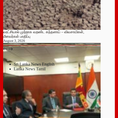
வரட்சியால் முற்றாக வறண்ட கந்தளாய் – விவசாயிகள்,
மீனவர்கள் பாதிப்பு
August 3, 2026
பதுளை மாநகர சபையின் NPP உறுப்பினர் திடீர் ராஜினாமா!
July 14, 2026
Sri Lanka News English
Lanka News Tamil
Leave a Reply
You must be
logged in
to post a comment.