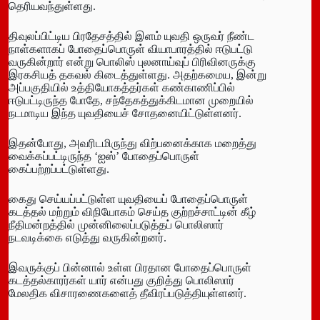
தெரியவந்துள்ளது.
திவுலப்பிட்டிய பிரதேசத்தில் இளம் யுவதி ஒருவர் நீண்ட
நாள்களாகப் போதைப்பொருள் வியாபாரத்தில் ஈடுபட்டு
வருகின்றார் என்று பொலிஸ் புலனாய்வுப் பிரிவினருக்கு
இரகசியத் தகவல் கிடைத்துள்ளது. அதற்கமைய, இன்று
அப்பகுதியில் உத்தியோகத்தர்கள் கண்காணிப்பில்
ஈடுபட்டிருந்த போதே, சந்தேகத்துக்கிடமான முறையில்
நடமாடிய இந்த யுவதியைச் சோதனையிட்டுள்ளனர்.
இதன்போது, அவரிடமிருந்து விற்பனைக்காக மறைத்து
வைக்கப்பட்டிருந்த ‘ஐஸ்’ போதைப்பொருள்
கைப்பற்றப்பட்டுள்ளது.
கைது செய்யப்பட்டுள்ள யுவதியைப் போதைப்பொருள்
கடத்தல் மற்றும் விநியோகம் செய்த குற்றச்சாட்டின் கீழ்
நீதிமன்றத்தில் முன்னிலைப்படுத்தப் பொலிஸார்
நடவடிக்கை எடுத்து வருகின்றனர்.
இவருக்குப் பின்னால் உள்ள பிரதான போதைப்பொருள்
கடத்தல்காரர்கள் யார் என்பது குறித்து பொலிஸார்
மேலதிக விசாரணைகளைத் தீவிரப்படுத்தியுள்ளனர்.