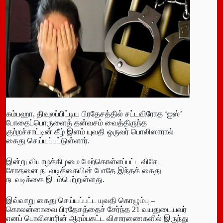
கம்பஹா, திவுலப்பிட்டிய பிரதேசத்தில் சட்டவிரோத ‘ஐஸ்’
போதைப்பொருளைத் தன்வசம் வைத்திருந்த
குற்றச்சாட்டின் கீழ் இளம் யுவதி ஒருவர் பொலிஸாரால்
கைது செய்யப்பட்டுள்ளார்.
இன்று வியாழக்கிழமை மேற்கொள்ளப்பட்ட விசேட
சோதனை நடவடிக்கையின் போதே இந்தக் கைது
நடவடிக்கை இடம்பெற்றுள்ளது.
இவ்வாறு கைது செய்யப்பட்ட யுவதி கொழும்பு –
கொலன்னாவை பிரதேசத்தைச் சேர்ந்த 21 வயதுடையவர்
எனப் பொலிஸாரின் ஆரம்பகட்ட விசாரணைகளில் இருந்து