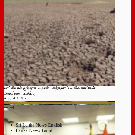
வரட்சியால் முற்றாக வறண்ட கந்தளாய் – விவசாயிகள்,
மீனவர்கள் பாதிப்பு
August 3, 2026
பதுளை மாநகர சபையின் NPP உறுப்பினர் திடீர் ராஜினாமா!
July 14, 2026
Sri Lanka News English
Lanka News Tamil