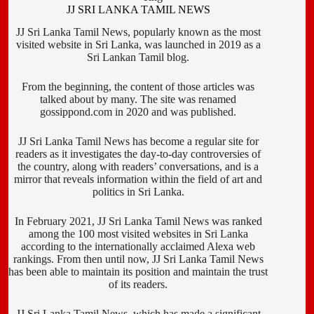
JJ SRI LANKA TAMIL NEWS
JJ Sri Lanka Tamil News, popularly known as the most
visited website in Sri Lanka, was launched in 2019 as a
Sri Lankan Tamil blog.
From the beginning, the content of those articles was
talked about by many. The site was renamed
gossippond.com in 2020 and was published.
JJ Sri Lanka Tamil News has become a regular site for
readers as it investigates the day-to-day controversies of
the country, along with readers’ conversations, and is a
mirror that reveals information within the field of art and
politics in Sri Lanka.
In February 2021, JJ Sri Lanka Tamil News was ranked
among the 100 most visited websites in Sri Lanka
according to the internationally acclaimed Alexa web
rankings. From then until now, JJ Sri Lanka Tamil News
has been able to maintain its position and maintain the trust
of its readers.
JJ Sri Lanka Tamil News, which has made a significant