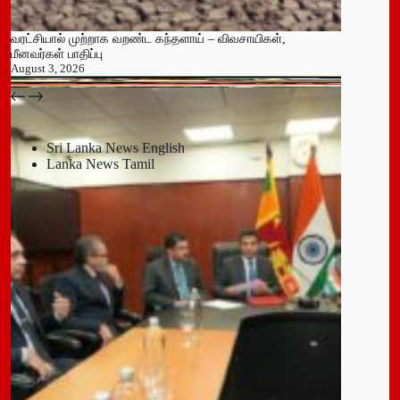
வரட்சியால் முற்றாக வறண்ட கந்தளாய் – விவசாயிகள்,
மீனவர்கள் பாதிப்பு
August 3, 2026
பதுளை மாநகர சபையின் NPP உறுப்பினர் திடீர் ராஜினாமா!
July 14, 2026
Sri Lanka News English
Lanka News Tamil
Leave a Reply
You must be
logged in
to post a comment.