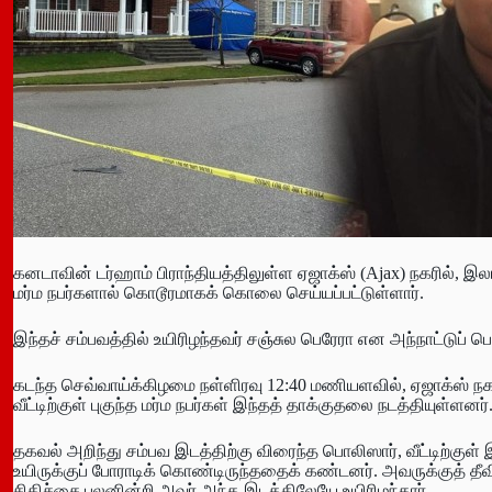
கனடாவின் டர்ஹாம் பிராந்தியத்திலுள்ள ஏஜாக்ஸ் (Ajax) நகரில
மர்ம நபர்களால் கொடூரமாகக் கொலை செய்யப்பட்டுள்ளார்.
இந்தச் சம்பவத்தில் உயிரிழந்தவர் சஞ்சுல பெரேரா என அந்நாட்டுப் பொ
கடந்த செவ்வாய்க்கிழமை நள்ளிரவு 12:40 மணியளவில், ஏஜாக்ஸ் நகர
வீட்டிற்குள் புகுந்த மர்ம நபர்கள் இந்தத் தாக்குதலை நடத்தியுள்ளனர்
தகவல் அறிந்து சம்பவ இடத்திற்கு விரைந்த பொலிஸார், வீட்டிற்க
உயிருக்குப் போராடிக் கொண்டிருந்ததைக் கண்டனர். அவருக்குத் தீவ
சிகிச்சை பலனின்றி அவர் அந்த இடத்திலேயே உயிரிழந்தார்.