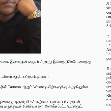
JJ
sit
con
con
inf
Sr
In
ra
La
Al
La
pos
், இலங்கை இளைஞன் ஒருவர் அவரது இல்லத்திலேயே வைத்து
JJ
sig
லிஸார் உறுதிப்படுத்தியுள்ளனர்.
pu
on
new
ின் Taunton மற்றும் Westney வீதிகளுக்கு அருகிலுள்ள
wh
.
Bi
fun
ுள் இளைஞர் ஒருவர் மிகக் கடுமையான காயங்களுடன்
mo
ிர மருத்துவச் சிகிச்சைகள் அளிக்கப்பட்ட போதிலும்,