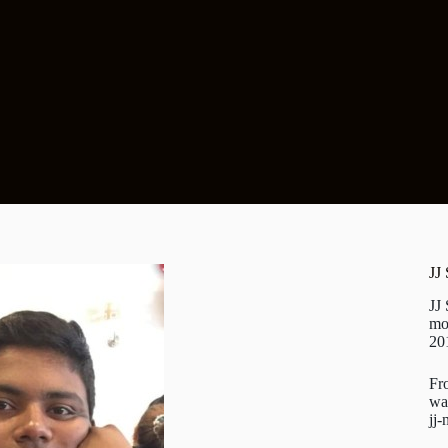
JJ
JJ
mo
20
Fr
wa
jj