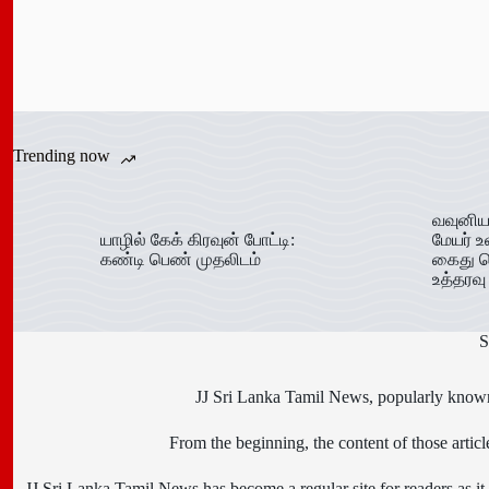
Trending now
வவுனிய
யாழில் கேக் கிரவுன் போட்டி:
மேயர் உ
கண்டி பெண் முதலிடம்
கைது ச
உத்தரவு
S
JJ Sri Lanka Tamil News, popularly known 
From the beginning, the content of those art
JJ Sri Lanka Tamil News has become a regular site for readers as it i