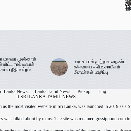
பூ
67
ஊட
பண
செ
Jul
Jul
Jul
Jul
ா மாநகர முன்னாள்
வரட்சியால் முற்றாக வறண்ட
ள்ளிட்ட நால்வரைக்
கந்தளாய் – விவசாயிகள்,
ெய்ய நீதிமன்றம்
மீனவர்கள் பாதிப்பு
ri Lanka News
Lanka Tamil News
Pickup
Ting
JJ SRI LANKA TAMIL NEWS
as the most visited website in Sri Lanka, was launched in 2019 as a S
icles was talked about by many. The site was renamed gossippond.com i
nvestigates the day-to-day controversies of the country, along with read