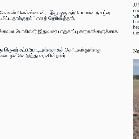
JJ
cou
நிக்கோலஸ் கிளக்ஸ்டைன், “இது ஒரு தற்செயலான நிகழ்வு
wit
டமிட்ட தாக்குதல்” எனத் தெரிவித்தார்.
ba
be
 விபரங்களை பொலிஸார் இதுவரை பாதுகாப்பு காரணங்களுக்காக
the
ு இருவர் தப்பியோடியுள்ளதாகத் தெரியவந்துள்ளது.
N
ை முன்னெடுத்து வருகின்றனர்.