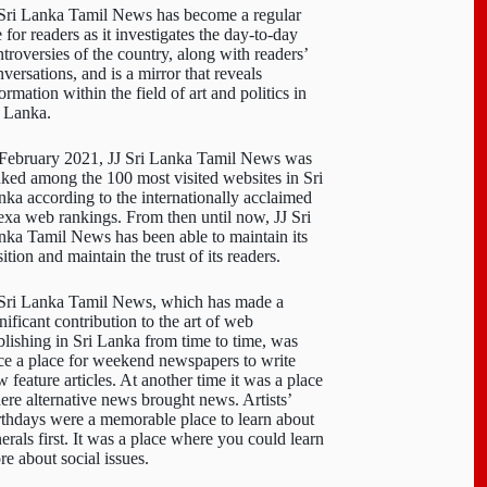
 Sri Lanka Tamil News has become a regular
e for readers as it investigates the day-to-day
troversies of the country, along with readers’
versations, and is a mirror that reveals
ormation within the field of art and politics in
i Lanka.
 February 2021, JJ Sri Lanka Tamil News was
nked among the 100 most visited websites in Sri
nka according to the internationally acclaimed
exa web rankings. From then until now, JJ Sri
nka Tamil News has been able to maintain its
ition and maintain the trust of its readers.
 Sri Lanka Tamil News, which has made a
nificant contribution to the art of web
blishing in Sri Lanka from time to time, was
ce a place for weekend newspapers to write
 feature articles. At another time it was a place
ere alternative news brought news. Artists’
rthdays were a memorable place to learn about
erals first. It was a place where you could learn
re about social issues.