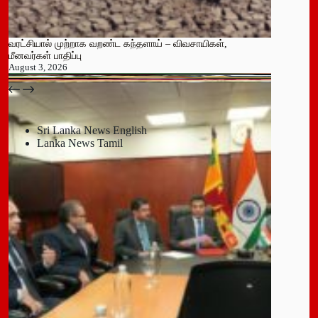
வரட்சியால் முற்றாக வறண்ட கந்தளாய் – விவசாயிகள்,
மீனவர்கள் பாதிப்பு
August 3, 2026
பதுளை மாநகர சபையின் NPP உறுப்பினர் திடீர் ராஜினாமா!
July 14, 2026
Sri Lanka News English
Lanka News Tamil
Leave a Reply
You must be
logged in
to post a comment.