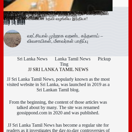
ஓகஸ்ட் நடுப்பகுதி வரை அபாயம் – வவுனியாவிலும் 67 பேருக்கு
இளைஞர்களை போதைக்கு இட்டுச் செல்லும் சமூக ஊடக
காலி சிறையை குறிவைத்து போதைப்பொருள் கடத்தல் முயற்சி
வவுனியா மாநகர முதல்வரை பதவி நீக்கும் வர்த்தமானிக்கு
கந்தளாயில் பொலிஸ் விசேட சோதனை!
வவுனியா – போகஸ்வெவ வீதி (B442) அபிவிருத்திப் பணிகள்
அரச அதிகாரிகளுக்கான விடுமுறை விதிகளில் திருத்தம்;
மஸ்கெலியா பொலிஸ் பிரிவில் போதைப்பொருளுடன் இருவர்
பூநகரி பிரதேச செயலகத்தின் புதிய உதவிப் பிரதேச செயலாளர்
யாழ். மாவட்ட கல்வி அபிவிருத்தி உப குழுக் கூட்டம்!
புதுக்குடியிருப்பு பாடசாலையில் பதற்றம்; சக மாணவர்களை
கல்வயல் நுணாவில் வீதியின் பாலத்திற்கான அடிக்கல் நாட்டும்
தெனியாய ஆரம்ப வைத்தியசாலைக்கு மருத்துவ உபகரணங்கள்
டெங்கு உறுதி
விளம்பரங்கள் – அஜித் ரொஹன எச்சரிக்கை
முறியடிப்பு
இடைக்காலத் தடை நீடிப்பு
July 15, 2026
ஆரம்பம்!
அமைச்சரவை ஒப்புதல்
கைது!
கடமையேற்பு!
July 15, 2026
தாக்கிய மூவர் சிறையில்
Trending now
விழா!
வழங்க ரூ.600 மில்லியன் உதவி வழங்கிய இந்தியா!
July 16, 2026
July 15, 2026
July 15, 2026
July 15, 2026
July 15, 2026
July 15, 2026
July 15, 2026
July 15, 2026
July 14, 2026
July 14, 2026
July 14, 2026
வரட்சியால் முற்றாக வறண்ட கந்தளாய் –
விவசாயிகள், மீனவர்கள் பாதிப்பு
Sri Lanka News
Lanka Tamil News
Pickup
Ting
JJ SRI LANKA TAMIL NEWS
JJ Sri Lanka Tamil News, popularly known as the most
visited website in Sri Lanka, was launched in 2019 as a
Sri Lankan Tamil blog.
From the beginning, the content of those articles was
talked about by many. The site was renamed
gossippond.com in 2020 and was published.
JJ Sri Lanka Tamil News has become a regular site for
readers as it investigates the day-to-day controversies of