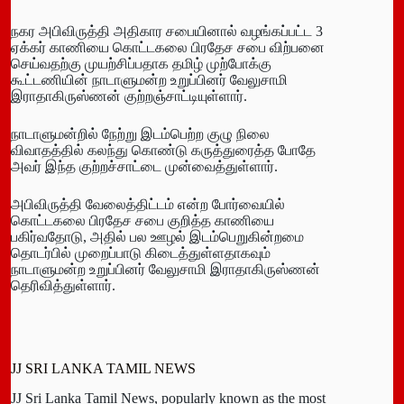
நகர அபிவிருத்தி அதிகார சபையினால் வழங்கப்பட்ட 3
ஏக்கர் காணியை கொட்டகலை பிரதேச சபை விற்பனை
செய்வதற்கு முயற்சிப்பதாக தமிழ் முற்போக்கு
கூட்டணியின் நாடாளுமன்ற உறுப்பினர் வேலுசாமி
இராதாகிருஸ்ணன் குற்றஞ்சாட்டியுள்ளார்.
நாடாளுமன்றில் நேற்று இடம்பெற்ற குழு நிலை
விவாதத்தில் கலந்து கொண்டு கருத்துரைத்த போதே
அவர் இந்த குற்றச்சாட்டை முன்வைத்துள்ளார்.
அபிவிருத்தி வேலைத்திட்டம் என்ற போர்வையில்
கொட்டகலை பிரதேச சபை குறித்த காணியை
பகிர்வதோடு, அதில் பல ஊழல் இடம்பெறுகின்றமை
தொடர்பில் முறைப்பாடு கிடைத்துள்ளதாகவும்
நாடாளுமன்ற உறுப்பினர் வேலுசாமி இராதாகிருஸ்ணன்
தெரிவித்துள்ளார்.
JJ SRI LANKA TAMIL NEWS
JJ Sri Lanka Tamil News, popularly known as the most