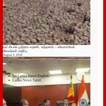
வரட்சியால் முற்றாக வறண்ட கந்தளாய் – விவசாயிகள்,
மீனவர்கள் பாதிப்பு
August 3, 2026
பதுளை மாநகர சபையின் NPP உறுப்பினர் திடீர் ராஜினாமா!
July 14, 2026
Sri Lanka News English
Lanka News Tamil