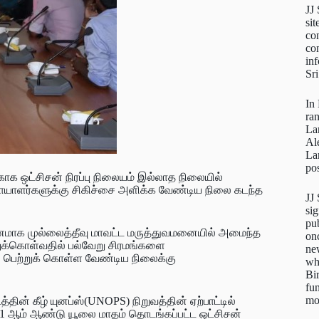
JJ
sit
con
con
inf
Sr
In
ra
La
Al
La
pos
க ஒட்சிசன் நிரப்பு நிலையம் இல்லாத நிலையில்
நோயாளர்களுக்கு சிகிச்சை அளிக்க வேண்டிய நிலை கடந்த
JJ
sig
pu
ரணமாக முல்லைத்தீவு மாவட்ட மருத்துவமனையில் அமைந்த
on
ுக்கொள்வதில் பல்வேறு சிரமங்களை
new
 பெற்றுக் கொள்ள வேண்டிய நிலைக்கு
wh
Bi
fun
mo
தின் கீழ் யுனப்ஸ்(UNOPS) நிறுவத்தின் ஏற்பாட்டில்
021 ஆம் ஆண்டு யூலை மாதம் தொடங்கப்பட்ட ஒட்சிசன்