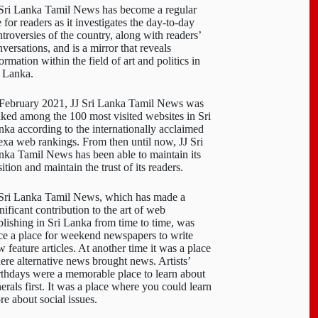
 Sri Lanka Tamil News has become a regular
e for readers as it investigates the day-to-day
troversies of the country, along with readers’
versations, and is a mirror that reveals
ormation within the field of art and politics in
i Lanka.
 February 2021, JJ Sri Lanka Tamil News was
nked among the 100 most visited websites in Sri
nka according to the internationally acclaimed
exa web rankings. From then until now, JJ Sri
nka Tamil News has been able to maintain its
ition and maintain the trust of its readers.
 Sri Lanka Tamil News, which has made a
nificant contribution to the art of web
blishing in Sri Lanka from time to time, was
ce a place for weekend newspapers to write
 feature articles. At another time it was a place
ere alternative news brought news. Artists’
rthdays were a memorable place to learn about
erals first. It was a place where you could learn
re about social issues.