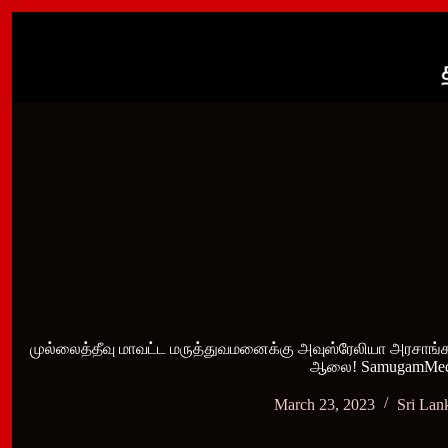
Skip
to
content
முல்லைத்தீவு மாவட்ட மருத்துவமனைக்கு அவுஸ்ரேலியா அரசாங்கத்
ஆலை! SamugamMed
March 23, 2023
Sri Lan