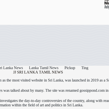
67
ஊட
Jul
பண
Jul
Jul
Jul
ri Lanka News
Lanka Tamil News
Pickup
Ting
JJ SRI LANKA TAMIL NEWS
as the most visited website in Sri Lanka, was launched in 2019 as a S
icles was talked about by many. The site was renamed gossippond.com i
nvestigates the day-to-day controversies of the country, along with read
rmation within the field of art and politics in Sri Lanka.