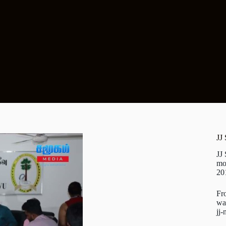
JJ
JJ
mo
20
Fr
wa
jj