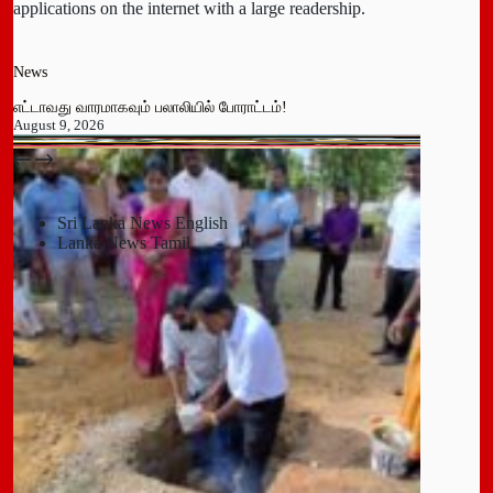
applications on the internet with a large readership.
News
எட்டாவது வாரமாகவும் பலாலியில் போராட்டம்!
August 9, 2026
பதுளை மாநகர சபையின் NPP உறுப்பினர் திடீர் ராஜினாமா!
July 14, 2026
Sri Lanka News English
Lanka News Tamil
Leave a Reply
You must be
logged in
to post a comment.