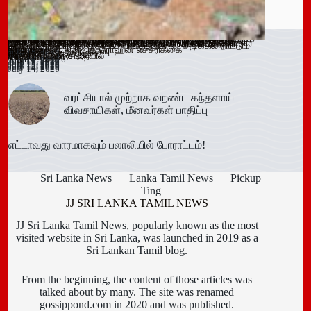
வரட்சியால் முற்றாக வறண்ட கந்தளாய் – விவசாயிகள்,
ஓகஸ்ட் நடுப்பகுதி வரை அபாயம் – வவுனியாவிலும் 67 பேருக்கு
இளைஞர்களை போதைக்கு இட்டுச் செல்லும் சமூக ஊடக
காலி சிறையை குறிவைத்து போதைப்பொருள் கடத்தல் முயற்சி
வவுனியா மாநகர முதல்வரை பதவி நீக்கும் வர்த்தமானிக்கு
கந்தளாயில் பொலிஸ் விசேட சோதனை!
வவுனியா – போகஸ்வெவ வீதி (B442) அபிவிருத்திப் பணிகள்
அரச அதிகாரிகளுக்கான விடுமுறை விதிகளில் திருத்தம்;
மஸ்கெலியா பொலிஸ் பிரிவில் போதைப்பொருளுடன் இருவர்
பூநகரி பிரதேச செயலகத்தின் புதிய உதவிப் பிரதேச செயலாளர்
யாழ். மாவட்ட கல்வி அபிவிருத்தி உப குழுக் கூட்டம்!
புதுக்குடியிருப்பு பாடசாலையில் பதற்றம்; சக மாணவர்களை
கல்வயல் நுணாவில் வீதியின் பாலத்திற்கான அடிக்கல் நாட்டும்
மீனவர்கள் பாதிப்பு
டெங்கு உறுதி
விளம்பரங்கள் – அஜித் ரொஹன எச்சரிக்கை
முறியடிப்பு
இடைக்காலத் தடை நீடிப்பு
July 15, 2026
ஆரம்பம்!
அமைச்சரவை ஒப்புதல்
கைது!
கடமையேற்பு!
July 15, 2026
Trending now
தாக்கிய மூவர் சிறையில்
விழா!
August 3, 2026
July 16, 2026
July 15, 2026
July 15, 2026
July 15, 2026
July 15, 2026
July 15, 2026
July 15, 2026
July 15, 2026
July 14, 2026
July 14, 2026
வரட்சியால் முற்றாக வறண்ட கந்தளாய் –
விவசாயிகள், மீனவர்கள் பாதிப்பு
எட்டாவது வாரமாகவும் பலாலியில் போராட்டம்!
Sri Lanka News
Lanka Tamil News
Pickup
Ting
JJ SRI LANKA TAMIL NEWS
JJ Sri Lanka Tamil News, popularly known as the most
visited website in Sri Lanka, was launched in 2019 as a
Sri Lankan Tamil blog.
From the beginning, the content of those articles was
talked about by many. The site was renamed
gossippond.com in 2020 and was published.