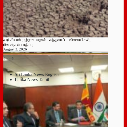
வரட்சியால் முற்றாக வறண்ட கந்தளாய் – விவசாயிகள்,
மீனவர்கள் பாதிப்பு
August 3, 2026
பதுளை மாநகர சபையின் NPP உறுப்பினர் திடீர் ராஜினாமா!
July 14, 2026
Sri Lanka News English
Lanka News Tamil
Leave a Reply