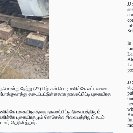
JJ
sit
con
con
inf
Sr
In
ra
La
Al
La
pos
JJ
sig
தமொன்று நேற்று (27) பிற்பகல் பொடிமனிக்கே வட்டவளை
pu
போக்குவரத்து தடைப்பட்டுள்ளதாக நாவலப்பிட்டி புகையிரத
on
new
wh
ிக்கே புகையிரதத்தை நாவலப்பிட்டி நிலையத்திலும்,
Bi
ணிக்கே புகையிரதமும் ரொசெல்ல நிலையத்திலும் தடம்
fun
சாளர் தெரிவித்தார்.
mo