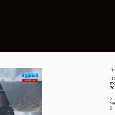
JJ
JJ
mo
20
Fr
wa
jj