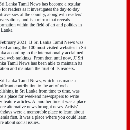
 Sri Lanka Tamil News has become a regular
e for readers as it investigates the day-to-day
troversies of the country, along with readers’
versations, and is a mirror that reveals
ormation within the field of art and politics in
i Lanka.
 February 2021, JJ Sri Lanka Tamil News was
nked among the 100 most visited websites in Sri
nka according to the internationally acclaimed
exa web rankings. From then until now, JJ Sri
nka Tamil News has been able to maintain its
ition and maintain the trust of its readers.
 Sri Lanka Tamil News, which has made a
nificant contribution to the art of web
blishing in Sri Lanka from time to time, was
ce a place for weekend newspapers to write
 feature articles. At another time it was a place
ere alternative news brought news. Artists’
rthdays were a memorable place to learn about
erals first. It was a place where you could learn
re about social issues.