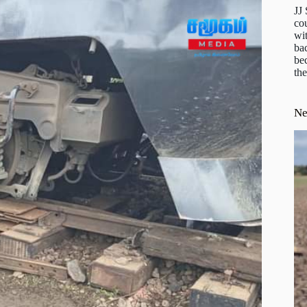
JJ
cou
wit
ba
be
the
N