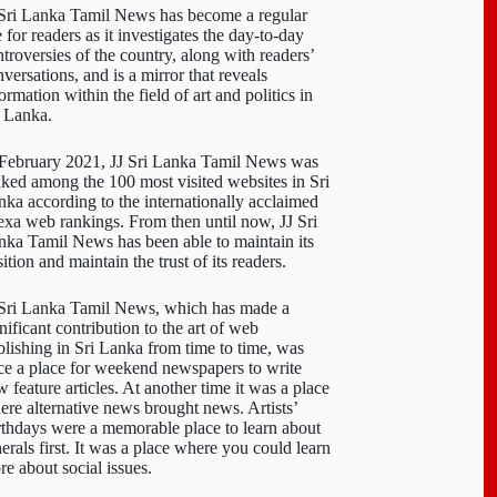
 Sri Lanka Tamil News has become a regular
e for readers as it investigates the day-to-day
troversies of the country, along with readers’
versations, and is a mirror that reveals
ormation within the field of art and politics in
i Lanka.
 February 2021, JJ Sri Lanka Tamil News was
nked among the 100 most visited websites in Sri
nka according to the internationally acclaimed
exa web rankings. From then until now, JJ Sri
nka Tamil News has been able to maintain its
ition and maintain the trust of its readers.
 Sri Lanka Tamil News, which has made a
nificant contribution to the art of web
blishing in Sri Lanka from time to time, was
ce a place for weekend newspapers to write
 feature articles. At another time it was a place
ere alternative news brought news. Artists’
rthdays were a memorable place to learn about
erals first. It was a place where you could learn
re about social issues.