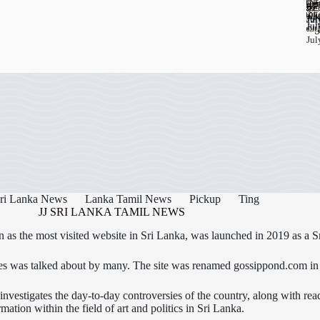
பு
கல
தெ
67
ஊட
கடத
மா
அட
உப
Jul
Jul
Jul
Jul
Jul
வழ
Jul
ri Lanka News
Lanka Tamil News
Pickup
Ting
JJ SRI LANKA TAMIL NEWS
as the most visited website in Sri Lanka, was launched in 2019 as a S
icles was talked about by many. The site was renamed gossippond.com i
nvestigates the day-to-day controversies of the country, along with read
rmation within the field of art and politics in Sri Lanka.