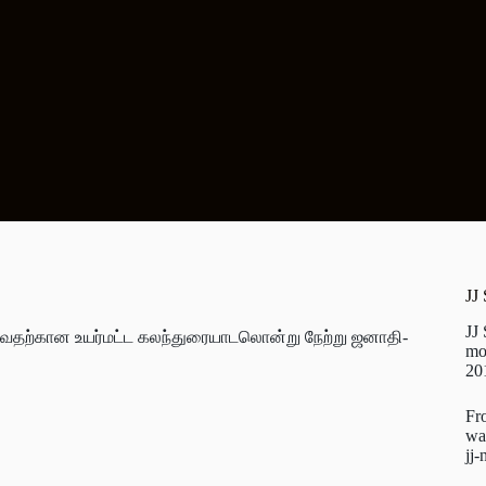
JJ
JJ
கு­வ­தற்­கான உயர்­மட்ட கலந்­து­ரை­யா­ட­லொன்று நேற்று ஜனா­தி­
mo
20
Fr
wa
jj