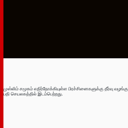
முஸ்லிம் சமூகம் எதிர்­நோக்­கி­யுள்ள பிரச்­சி­னை­க­ளுக்கு தீர்வு வழங்­
பதி செய­ல­கத்தில் இடம்­பெற்­றது.