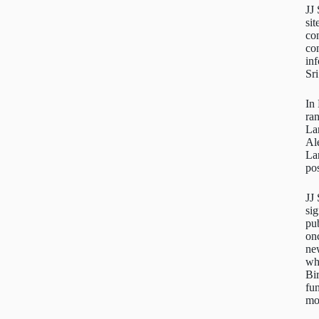
JJ
sit
con
con
inf
Sr
In
ra
La
Al
La
pos
JJ
sig
pu
on
new
wh
Bi
fun
mo