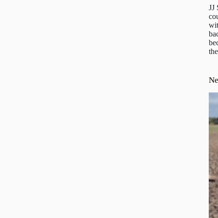
JJ
cou
wit
ba
be
the
N