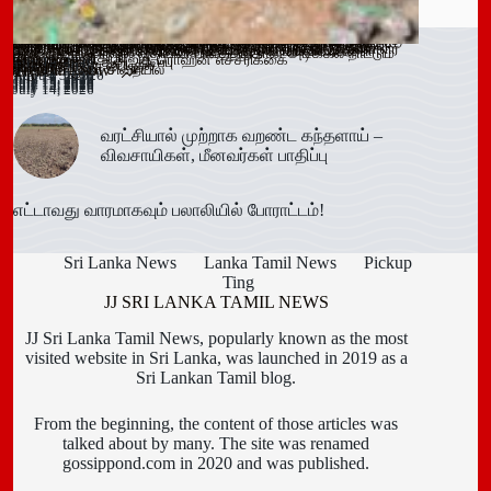
வரட்சியால் முற்றாக வறண்ட கந்தளாய் – விவசாயிகள்,
ஓகஸ்ட் நடுப்பகுதி வரை அபாயம் – வவுனியாவிலும் 67 பேருக்கு
இளைஞர்களை போதைக்கு இட்டுச் செல்லும் சமூக ஊடக
காலி சிறையை குறிவைத்து போதைப்பொருள் கடத்தல் முயற்சி
வவுனியா மாநகர முதல்வரை பதவி நீக்கும் வர்த்தமானிக்கு
கந்தளாயில் பொலிஸ் விசேட சோதனை!
வவுனியா – போகஸ்வெவ வீதி (B442) அபிவிருத்திப் பணிகள்
அரச அதிகாரிகளுக்கான விடுமுறை விதிகளில் திருத்தம்;
மஸ்கெலியா பொலிஸ் பிரிவில் போதைப்பொருளுடன் இருவர்
பூநகரி பிரதேச செயலகத்தின் புதிய உதவிப் பிரதேச செயலாளர்
யாழ். மாவட்ட கல்வி அபிவிருத்தி உப குழுக் கூட்டம்!
புதுக்குடியிருப்பு பாடசாலையில் பதற்றம்; சக மாணவர்களை
கல்வயல் நுணாவில் வீதியின் பாலத்திற்கான அடிக்கல் நாட்டும்
மீனவர்கள் பாதிப்பு
டெங்கு உறுதி
விளம்பரங்கள் – அஜித் ரொஹன எச்சரிக்கை
முறியடிப்பு
இடைக்காலத் தடை நீடிப்பு
July 15, 2026
ஆரம்பம்!
அமைச்சரவை ஒப்புதல்
கைது!
கடமையேற்பு!
July 15, 2026
Trending now
தாக்கிய மூவர் சிறையில்
விழா!
August 3, 2026
July 16, 2026
July 15, 2026
July 15, 2026
July 15, 2026
July 15, 2026
July 15, 2026
July 15, 2026
July 15, 2026
July 14, 2026
July 14, 2026
வரட்சியால் முற்றாக வறண்ட கந்தளாய் –
விவசாயிகள், மீனவர்கள் பாதிப்பு
எட்டாவது வாரமாகவும் பலாலியில் போராட்டம்!
Sri Lanka News
Lanka Tamil News
Pickup
Ting
JJ SRI LANKA TAMIL NEWS
JJ Sri Lanka Tamil News, popularly known as the most
visited website in Sri Lanka, was launched in 2019 as a
Sri Lankan Tamil blog.
From the beginning, the content of those articles was
talked about by many. The site was renamed
gossippond.com in 2020 and was published.