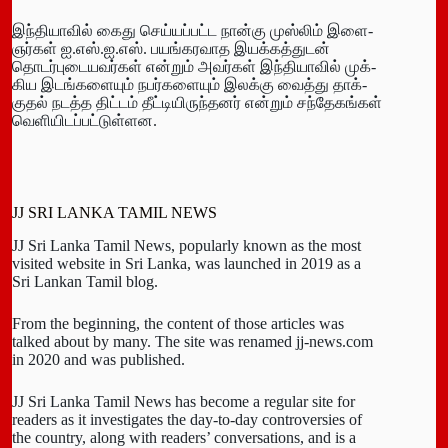
இந்­தி­யாவில் கைது செய்­யப்­பட்ட நான்கு முஸ்லிம் இளை­
ஞர்கள் ஐ.எஸ்.ஐ.எஸ். பயங்­க­ர­வாத இயக்­கத்­துடன்
தொடர்­பு­டை­ய­வர்கள் என்றும் அவர்கள் இந்­தி­யாவில் முக்­
கிய இடங்­க­ளை­யும் நபர்­களையும் இலக்கு வைத்து தாக்­
குதல் நடத்த திட்­டம் தீட்­­­டி­யி­ருந்­தனர் என்றும் சந்­தே­கங்கள்
வெளி­யி­டப்­பட்­டுள்­ளன.
JJ SRI LANKA TAMIL NEWS
JJ Sri Lanka Tamil News, popularly known as the most
visited website in Sri Lanka, was launched in 2019 as a
Sri Lankan Tamil blog.
From the beginning, the content of those articles was
talked about by many. The site was renamed jj-news.com
in 2020 and was published.
JJ Sri Lanka Tamil News has become a regular site for
readers as it investigates the day-to-day controversies of
the country, along with readers’ conversations, and is a