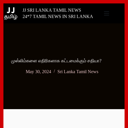
Skip
JJ SRI LANKA TAMIL NEWS
to
content
24*7 TAMIL NEWS IN SRI LANKA
முஸ்­லிம்­களை எதி­ரி­க­ளாக கட்­ட­மைக்கும் சதி­யா?
May 30, 2024
Sri Lanka Tamil News