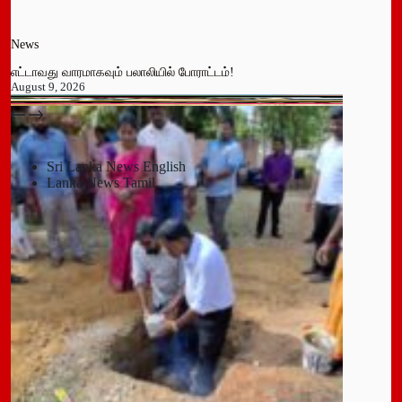
News
எட்டாவது வாரமாகவும் பலாலியில் போராட்டம்!
August 9, 2026
பதுளை மாநகர சபையின் NPP உறுப்பினர் திடீர் ராஜினாமா!
July 14, 2026
Sri Lanka News English
Lanka News Tamil
Leave a Reply
You must be
logged in
to post a comment.