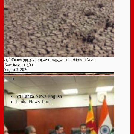
வரட்சியால் முற்றாக வறண்ட கந்தளாய் – விவசாயிகள்,
மீனவர்கள் பாதிப்பு
August 3, 2026
பதுளை மாநகர சபையின் NPP உறுப்பினர் திடீர் ராஜினாமா!
July 14, 2026
Sri Lanka News English
Lanka News Tamil