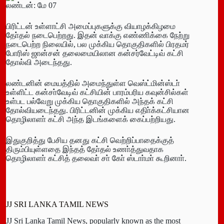
லண்டன்: மே 07
பிரிட்டன் உள்ளாட்சி அமைப்புகளுக்கு வியாழக்கிழமை
தோ்தல் நடைபெற்றது. இதன் வாக்கு எண்ணிக்கை நேற்று
நடைபெற்ற நிலையில், பல முக்கிய தொகுதிகளில் பிரதமர்
போரிஸ் ஜான்சன் தலைமையிலான கன்சர்வேட்டிவ் கட்சி
தோல்வி அடைந்தது.
லண்டனின் மையத்தில் அமைந்துள்ள வெஸ்ட்மின்ஸ்டா்
உள்ளிட்ட கன்சா்வேடிவ் கட்சியின் பாரம்பரிய கவுன்சில்கள்
உள்பட பல்வேறு முக்கிய தொகுதிகளில் அந்தக் கட்சி
தோல்வியடைந்தது. பிரிட்டனின் முக்கிய எதிா்க்கட்சியான
தொழிலாளா் கட்சி அந்த இடங்களைக் கைப்பற்றியது.
இதுகுறித்து பேசிய தனது கட்சி வெற்றிப்பாதைக்குத்
திரும்பியுள்ளதை இந்தத் தோ்தல் உணா்த்துவதாக
தொழிலாளா் கட்சித் தலைவா் சா் கோ் ஸ்டாா்மா் கூறினாா்.
JJ SRI LANKA TAMIL NEWS
JJ Sri Lanka Tamil News, popularly known as the most