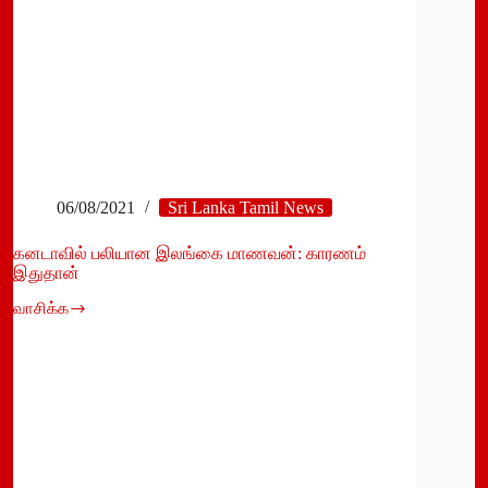
06/08/2021
Sri Lanka Tamil News
கனடாவில் பலியான இலங்கை மாணவன்: காரணம்
இதுதான்
வாசிக்க
கனடாவில்
பலியான
இலங்கை
மாணவன்:
காரணம்
இதுதான்