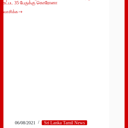
உட்பட 35 பேருக்கு கொரோனா
வாசிக்க
மட்டக்களப்பில்
சமூர்த்தி
வங்கியில்
கடமையாற்றும்
15
பேர்
உட்பட
35
பேருக்கு
கொரோனா
06/08/2021
Sri Lanka Tamil News