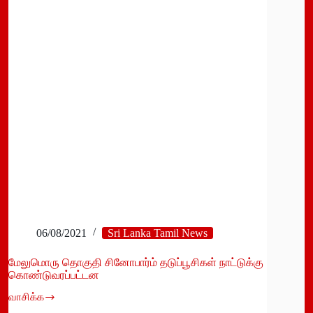
சிலிண்டர்கள்
இறக்குமதியாகிறது
06/08/2021
Sri Lanka Tamil News
மேலுமொரு தொகுதி சினோபார்ம் தடுப்பூசிகள் நாட்டுக்கு
கொண்டுவரப்பட்டன
வாசிக்க
மேலுமொரு