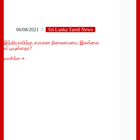
06/08/2021
Sri Lanka Tamil News
இந்தியாவிற்கு சமமான நிலைமையை இலங்கை
எட்டியுள்ளதா?
வாசிக்க
இந்தியாவிற்கு
சமமான
நிலைமையை
இலங்கை
எட்டியுள்ளதா?