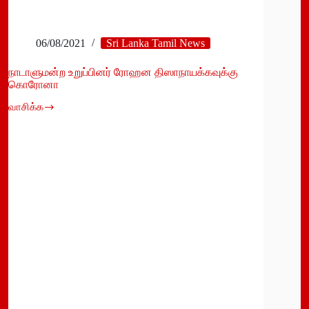
06/08/2021
Sri Lanka Tamil News
நாடாளுமன்ற உறுப்பினர் ரோஹன திஸாநாயக்கவுக்கு
கொரோனா
வாசிக்க
நாடாளுமன்ற
உறுப்பினர்
ரோஹன
திஸாநாயக்கவுக்கு
கொரோனா