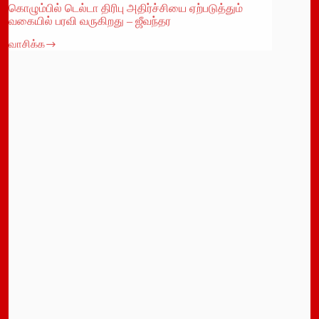
வகையில் பரவி வருகிறது – ஜீவந்தர
வாசிக்க
கொழும்பில்
டெல்டா
திரிபு
அதிர்ச்சியை
ஏற்படுத்தும்
வகையில்
பரவி
வருகிறது
–
ஜீவந்தர
06/08/2021
Sri Lanka Tamil News