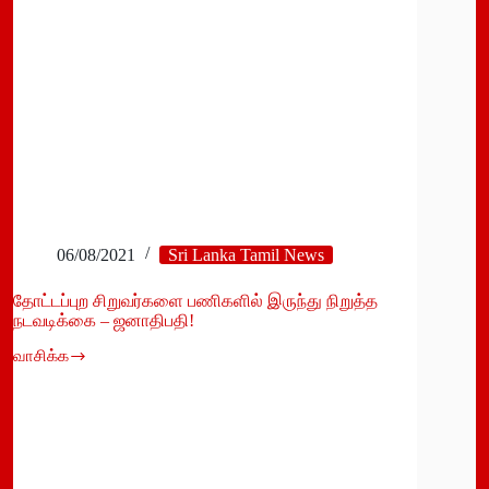
06/08/2021
Sri Lanka Tamil News
தோட்டப்புற சிறுவர்களை பணிகளில் இருந்து நிறுத்த
நடவடிக்கை – ஜனாதிபதி!
வாசிக்க
தோட்டப்புற
சிறுவர்களை
பணிகளில்
இருந்து
நிறுத்த
நடவடிக்கை
–