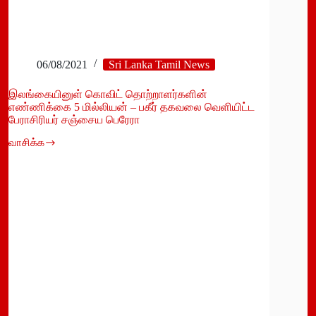
06/08/2021
Sri Lanka Tamil News
இலங்கையினுள் கொவிட் தொற்றாளர்களின்
எண்ணிக்கை 5 மில்லியன் – பகீர் தகவலை வெளியிட்ட
பேராசிரியர் சஞ்சைய பெரேரா
வாசிக்க
இலங்கையினுள்
கொவிட்
தொற்றாளர்களின்
எண்ணிக்கை
5
மில்லியன்
–
பகீர்
தகவலை
வெளியிட்ட
பேராசிரியர்
சஞ்சைய
பெரேரா