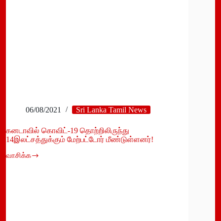
06/08/2021
Sri Lanka Tamil News
கனடாவில் கொவிட்-19 தொற்றிலிருந்து
14இலட்சத்துக்கும் மேற்பட்டோர் மீண்டுள்ளனர்!
வாசிக்க
கனடாவில்
கொவிட்-19
தொற்றிலிருந்து
14இலட்சத்துக்கும்
மேற்பட்டோர்
மீண்டுள்ளனர்!