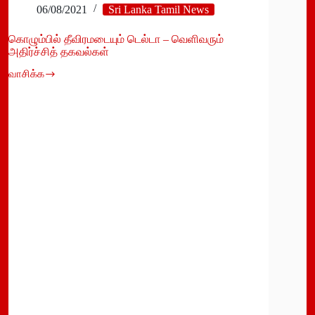
06/08/2021
Sri Lanka Tamil News
கொழும்பில் தீவிரமடையும் டெல்டா – வெளிவரும்
அதிர்ச்சித் தகவல்கள்
வாசிக்க
கொழும்பில்
தீவிரமடையும்
டெல்டா
–
வெளிவரும்
அதிர்ச்சித்
தகவல்கள்