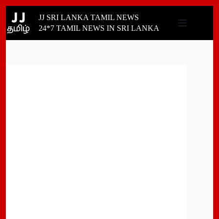
Skip
JJ SRI LANKA TAMIL NEWS
to
content
24*7 TAMIL NEWS IN SRI LANKA