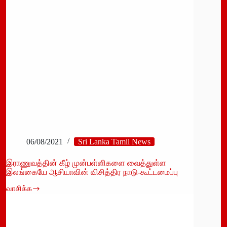
06/08/2021
Sri Lanka Tamil News
இராணுவத்தின் கீழ் முன்பள்ளிகளை வைத்துள்ள
இலங்கையே ஆசியாவின் விசித்திர நாடு-கூட்டமைப்பு
வாசிக்க
இராணுவத்தின்
கீழ்
முன்பள்ளிகளை
வைத்துள்ள
இலங்கையே