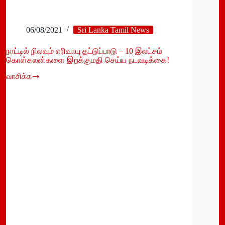
06/08/2021
Sri Lanka Tamil News
நாட்டில் நிலவும் எரிவாயு தட்டுப்பாடு – 10 இலட்சம்
கொள்கலன்களை இறக்குமதி செய்ய நடவடிக்கை!
வாசிக்க
நாட்டில்
நிலவும்
எரிவாயு
தட்டுப்பாடு
–
10
இலட்சம்
கொள்கலன்களை
இறக்குமதி
செய்ய
நடவடிக்கை!