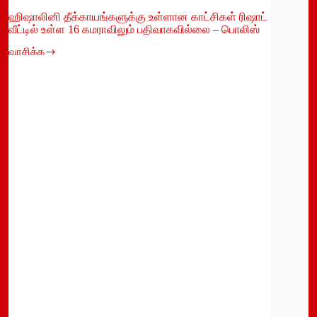
ஹிஷாலினி தீக்காயங்களுக்கு உள்ளான காட்சிகள் ரிஷாட்
வீட்டில் உள்ள 16 கமராவிலும் பதிவாகவில்லை – பொலிஸ்
வாசிக்க
ஹிஷாலினி
தீக்காயங்களுக்கு
உள்ளான
காட்சிகள்
ரிஷாட்
வீட்டில்
உள்ள
16
கமராவிலும்
பதிவாகவில்லை
–
பொலிஸ்