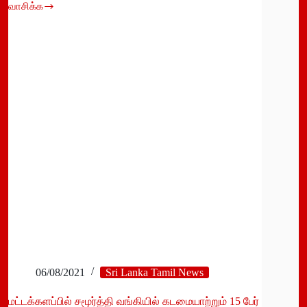
வாசிக்க
மட்.கோவில்
திருவிழாவில்
கலந்துகொண்ட
100
பேருக்கு
கொரோனா
06/08/2021
Sri Lanka Tamil News
மட்டக்களப்பில் சமூர்த்தி வங்கியில் கடமையாற்றும் 15 பேர்