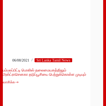
06/08/2021
Sri Lanka Tamil News
பம்பலப்பிட்டி பொலிஸ் தலைமையகத்திலும்
அஸ்ட்ராசெனகா தடுப்பூசியை பெற்றுக்கொள்ள முடியும்
வாசிக்க
பம்பலப்பிட்டி
பொலிஸ்
தலைமையகத்திலும்
அஸ்ட்ராசெனகா
தடுப்பூசியை
பெற்றுக்கொள்ள