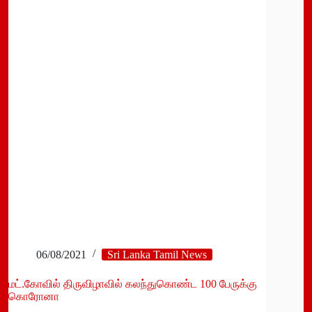
தொகுதி
சினோபார்ம்
தடுப்பூசிகள்
நாட்டுக்கு
கொண்டுவரப்பட்டன
06/08/2021
Sri Lanka Tamil News
மட்.கோவில் திருவிழாவில் கலந்துகொண்ட 100 பேருக்கு
கொரோனா