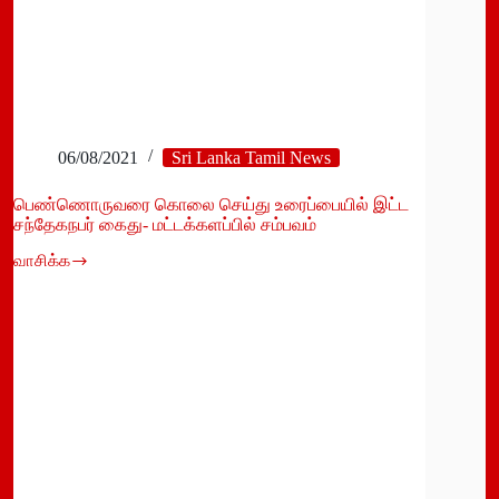
06/08/2021
Sri Lanka Tamil News
பெண்ணொருவரை கொலை செய்து உரைப்பையில் இட்ட
சந்தேகநபர் கைது- மட்டக்களப்பில் சம்பவம்
வாசிக்க
பெண்ணொருவரை
கொலை
செய்து
உரைப்பையில்
இட்ட
சந்தேகநபர்
கைது-
மட்டக்களப்பில்
சம்பவம்