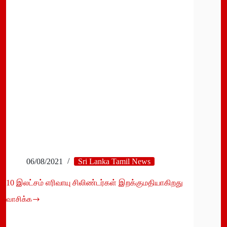
29இலட்சத்துக்கும்
மேற்பட்டோர்
பாதிப்பு!
06/08/2021
Sri Lanka Tamil News
10 இலட்சம் எரிவாயு சிலிண்டர்கள் இறக்குமதியாகிறது
வாசிக்க
10
இலட்சம்
எரிவாயு