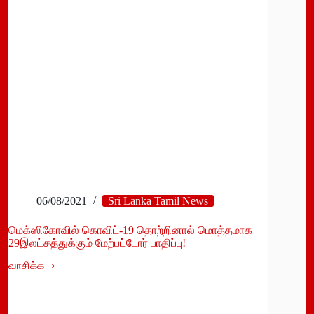
முடியும்
06/08/2021
Sri Lanka Tamil News
மெக்ஸிகோவில் கொவிட்-19 தொற்றினால் மொத்தமாக
29இலட்சத்துக்கும் மேற்பட்டோர் பாதிப்பு!
வாசிக்க
மெக்ஸிகோவில்
கொவிட்-19
தொற்றினால்
மொத்தமாக