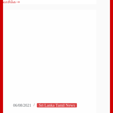
வாசிக்க
அஸ்ட்ராசெனெகா
குறித்து
பொது
மக்களுக்கான
அறிவிப்பு!
06/08/2021
Sri Lanka Tamil News
கொழும்பில் டெல்டா திரிபு அதிர்ச்சியை ஏற்படுத்தும்